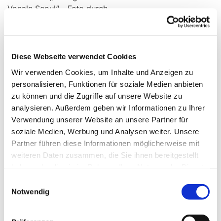
Vocale Seoul“ - Foto durch
Yonghan Lee
Diese Webseite verwendet Cookies
Konzert des „Collegium Vocale Seoul“
Wir verwenden Cookies, um Inhalte und Anzeigen zu
am Samstag, 6. Juli 2019 in Schloß
personalisieren, Funktionen für soziale Medien anbieten
Holte-Stukenbrock
zu können und die Zugriffe auf unsere Website zu
analysieren. Außerdem geben wir Informationen zu Ihrer
Verwendung unserer Website an unsere Partner für
Auf ihrer Deutschlandtournee kam am Samstag, dem
soziale Medien, Werbung und Analysen weiter. Unsere
06.07.2019 der Sakralchor „Collegium Vocale Seoul“
Partner führen diese Informationen möglicherweise mit
nach Schloß Holte-Stukenbrock mit einem Chorkonzert
weiteren Daten zusammen, die Sie ihnen bereitgestellt
um 18 Uhr in der Friedenskirche.
haben oder die sie im Rahmen Ihrer Nutzung der Dienste
gesammelt haben.
Das Konzert stand unter der Überschrift „Die Psalmen“.
Einwilligungsauswahl
Notwendig
So werden Psalmvertonungen von Buxtehude,
Rheinberger, J. S. Bach und insbesondere von
Mendelssohn-Bartholdy zu hören sein, wie z. B.