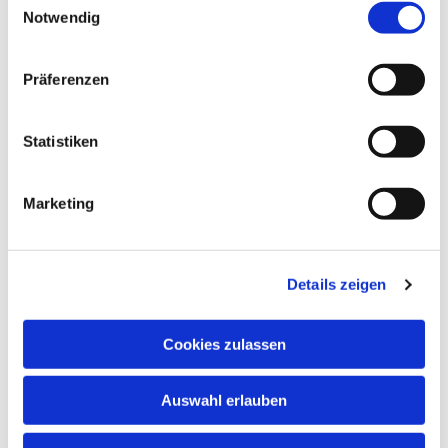
Mitglied im Verein werden
Notwendig
HIER
sind alle wichtigen Dokumente zur Information
und zum Ausfüllen in einer PDF-Datei abrufbar:
Präferenzen
Aufnahmeantrag
Statistiken
Beitragsordnung
Einwilligung Foto
Marketing
SEPA-Lastschriftmandat
Bitte alles gut durchlesen, ausfüllen, unterschreiben,
zuschicken oder im Evang. Jugendhaus, Gartenweg 9,
Details zeigen
abgeben.
Falls dazu Rückfragen sind, dann bitte eine Mail an
Cookies zulassen
unseren
Mitgliederservice
(für die Beiträge) oder an
unseren Vorsitzenden im
Vorstand
.
Und für alle weiteren Fragen rufen Sie uns an (6760)
Auswahl erlauben
oder schreiben eine
Mail
!