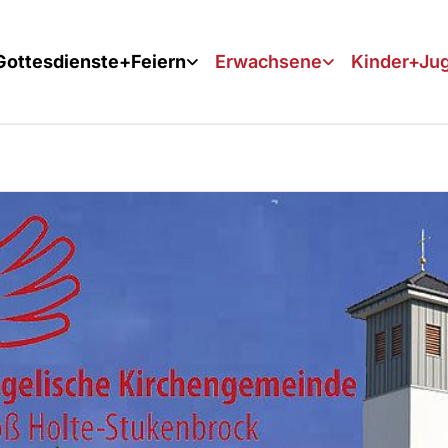
Gottesdienste+Feiern
Erwachsene
Kinder+Ju