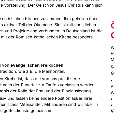
ie Vorstellung: Der Geist von Jesus Christus kann sich
e christlichen Kirchen zusammen. Ihm gehören über
n aktiver Teil der Ökumene. Sie ist mit christlichen
n und Projekte eng verbunden. In Deutschland ist die
mit der Römisch-katholischen Kirche besonders
W
H
M
hl von
evangelischen Freikirchen
.
S
adition, wie z.B. die Mennoniten.
G
 Kirche ist, dass die von uns praktizierte
•
t nach der Pubertät zur Taufe zugelassen werden.
A
dnis der Rolle der Frau und der Bibelauslegung.
W
usiv und lassen keine andere Position außer ihrer
•
menisches Miteinander. Mit anderen sind wir aber in
•
hulgottesdienste gemeinsam.
V