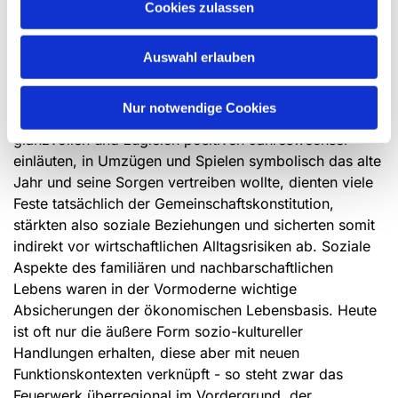
Bleigießen, Schuhwerfen und Apfelschälen sind
Cookies zulassen
regionale Ausformungen des gleichen Wunsches -
einen Blick in die Zukunft zu erlangen.
Auswahl erlauben
Weitere Brauchhandlungen stehen mit der Silvesterfeier
in Verbindung und kennen regionale Ausprägungen:
Nur notwendige Cookies
Während man durch festliche Mahlzeiten einen
glanzvollen und zugleich positiven Jahreswechsel
einläuten, in Umzügen und Spielen symbolisch das alte
Jahr und seine Sorgen vertreiben wollte, dienten viele
Feste tatsächlich der Gemeinschaftskonstitution,
stärkten also soziale Beziehungen und sicherten somit
indirekt vor wirtschaftlichen Alltagsrisiken ab. Soziale
Aspekte des familiären und nachbarschaftlichen
Lebens waren in der Vormoderne wichtige
Absicherungen der ökonomischen Lebensbasis. Heute
ist oft nur die äußere Form sozio-kultureller
Handlungen erhalten, diese aber mit neuen
Funktionskontexten verknüpft - so steht zwar das
Feuerwerk überregional im Vordergrund, der