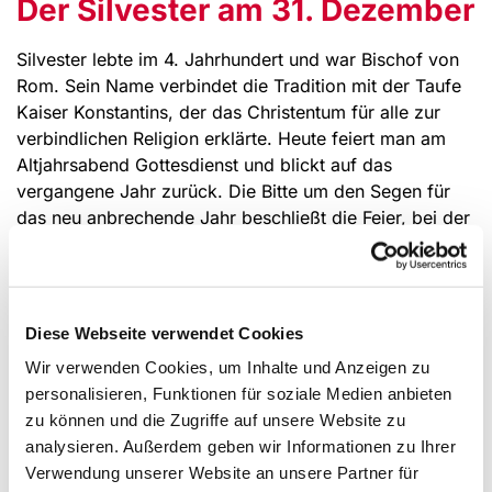
Der Silvester am 31. Dezember
Silvester lebte im 4. Jahrhundert und war Bischof von
Rom. Sein Name verbindet die Tradition mit der Taufe
Kaiser Konstantins, der das Christentum für alle zur
verbindlichen Religion erklärte. Heute feiert man am
Altjahrsabend Gottesdienst und blickt auf das
vergangene Jahr zurück. Die Bitte um den Segen für
das neu anbrechende Jahr beschließt die Feier, bei der
die Jahreslosung oftmals in der Predigt ausgelegt wird.
Das Silvesterfest am 31. Dezember markiert den
rechnerisch-kalendarischen Übergang in ein neues
Jahr und geht somit - entgegen seiner Namensgebung
Diese Webseite verwendet Cookies
- nicht auf einen christlich-religiösen Ursprung zurück.
Wir verwenden Cookies, um Inhalte und Anzeigen zu
Letztere Komponente ist eher peripher: Silvester erhielt
personalisieren, Funktionen für soziale Medien anbieten
seine Bezeichnung als Gedächtnistag Papst Silvesters,
zu können und die Zugriffe auf unsere Website zu
der seit 314 römischer Bischof war, am 31.12.335
analysieren. Außerdem geben wir Informationen zu Ihrer
verstarb und der Legende nach Täufer Konstantins I.
Verwendung unserer Website an unsere Partner für
war. Obwohl dieser Kaiser eine entscheidende Wende