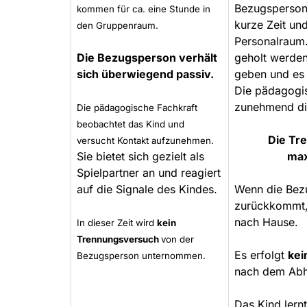
Bezugsperson,
kommen für ca. eine Stunde in
kurze Zeit und
den Gruppenraum.
Personalraum.
Die Bezugsperson verhält
geholt werden
sich überwiegend passiv.
geben und es 
Die pädagogi
zunehmend di
Die pädagogische Fachkraft
beobachtet das Kind und
Die Tr
versucht Kontakt aufzunehmen.
Sie bietet sich gezielt als
max
Spielpartner an und reagiert
auf die Signale des Kindes.
Wenn die Bez
zurückkommt, 
nach Hause.
In dieser Zeit wird
kein
Trennungsversuch
von der
Es erfolgt
kei
Bezugsperson unternommen.
nach dem Abh
Das Kind lern