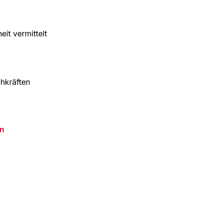
it vermittelt
hkräften
n