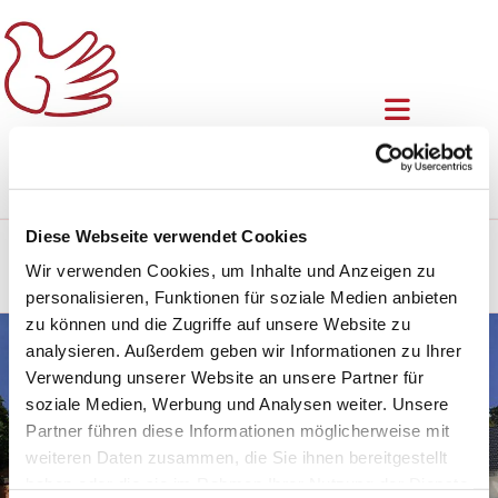
Diese Webseite verwendet Cookies
ERWACHSENE
/
GRUPPENAKTIVITÄTEN
/
HAUSKREISE
/
Wir verwenden Cookies, um Inhalte und Anzeigen zu
HAUSKREIS PFARRER DR. CARSTEN GLATT
personalisieren, Funktionen für soziale Medien anbieten
zu können und die Zugriffe auf unsere Website zu
analysieren. Außerdem geben wir Informationen zu Ihrer
Verwendung unserer Website an unsere Partner für
soziale Medien, Werbung und Analysen weiter. Unsere
Partner führen diese Informationen möglicherweise mit
weiteren Daten zusammen, die Sie ihnen bereitgestellt
haben oder die sie im Rahmen Ihrer Nutzung der Dienste