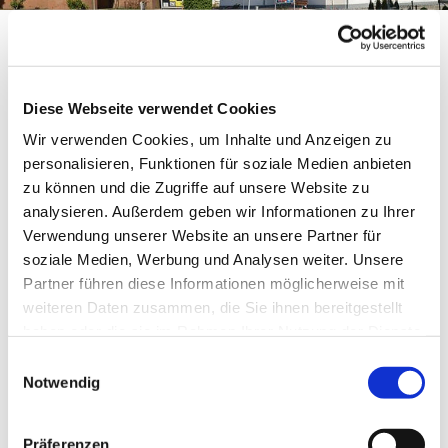
Unser Rahmen für den
Tagesablauf
Diese Webseite verwendet Cookies
7:00 Uhr
Frühdienst in der Fröschegruppe
Wir verwenden Cookies, um Inhalte und Anzeigen zu
8:00 Uhr
alle Gruppen sind geöffnet
personalisieren, Funktionen für soziale Medien anbieten
zu können und die Zugriffe auf unsere Website zu
gleitendes Frühstück bis 9:00
analysieren. Außerdem geben wir Informationen zu Ihrer
Uhr
Verwendung unserer Website an unsere Partner für
freies Spiel
soziale Medien, Werbung und Analysen weiter. Unsere
Partner führen diese Informationen möglicherweise mit
verbindliche Teilnahme an
weiteren Daten zusammen, die Sie ihnen bereitgestellt
geplanten Aktionen
haben oder die sie im Rahmen Ihrer Nutzung der Dienste
gesammelt haben.
Einwilligungsauswahl
Aktivitäten in verschiedenen
Notwendig
Bereichen
Möglichkeit zum Besuch anderer
Präferenzen