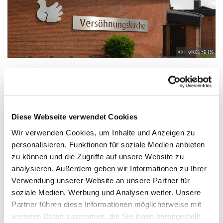
© EvKG SHS
Sonntag, 15. November 2026, 10:30 -
Diese Webseite verwendet Cookies
11:30 Uhr
Wir verwenden Cookies, um Inhalte und Anzeigen zu
personalisieren, Funktionen für soziale Medien anbieten
Versöhnungskirche , Gluckweg 2-4,
zu können und die Zugriffe auf unsere Website zu
33758 Schloß Holte-Stukenbrock
analysieren. Außerdem geben wir Informationen zu Ihrer
Verwendung unserer Website an unsere Partner für
Prädikantin Hilke Bertelsmann
soziale Medien, Werbung und Analysen weiter. Unsere
Partner führen diese Informationen möglicherweise mit
weiteren Daten zusammen, die Sie ihnen bereitgestellt