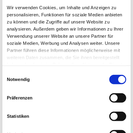
Wir verwenden Cookies, um Inhalte und Anzeigen zu
personalisieren, Funktionen für soziale Medien anbieten
zu können und die Zugriffe auf unsere Website zu
analysieren. Außerdem geben wir Informationen zu Ihrer
Verwendung unserer Website an unsere Partner für
soziale Medien, Werbung und Analysen weiter. Unsere
Partner führen diese Informationen möglicherweise mit
weiteren Daten zusammen, die Sie ihnen bereitgestellt
Freitag, 4. Dezember 2026, 18:30 -
haben oder die sie im Rahmen Ihrer Nutzung der Dienste
19:00 Uhr
gesammelt haben.
Einwilligungsauswahl
Notwendig
Präferenzen
Statistiken
Dies könnte Sie auch
interessieren