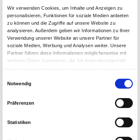
Wir verwenden Cookies, um Inhalte und Anzeigen zu
personalisieren, Funktionen für soziale Medien anbieten
zu können und die Zugriffe auf unsere Website zu
analysieren. Außerdem geben wir Informationen zu Ihrer
Verwendung unserer Website an unsere Partner für
soziale Medien, Werbung und Analysen weiter. Unsere
Partner führen diese Informationen möglicherweise mit
weiteren Daten zusammen, die Sie ihnen bereitgestellt
Mittwoch, 2. Dezember 2026, 18:30 -
haben oder die sie im Rahmen Ihrer Nutzung der Dienste
19:00 Uhr
gesammelt haben.
Einwilligungsauswahl
Notwendig
Präferenzen
Statistiken
Dies könnte Sie auch
interessieren