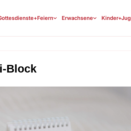
Gottesdienste+Feiern
Erwachsene
Kinder+Ju
i-Block