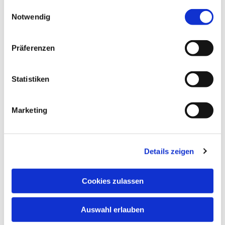
gesammelt haben.
Einwilligungsauswahl
Notwendig
Präferenzen
Statistiken
Marketing
Details zeigen
Cookies zulassen
Dies könnte Sie auch
interessieren
Auswahl erlauben