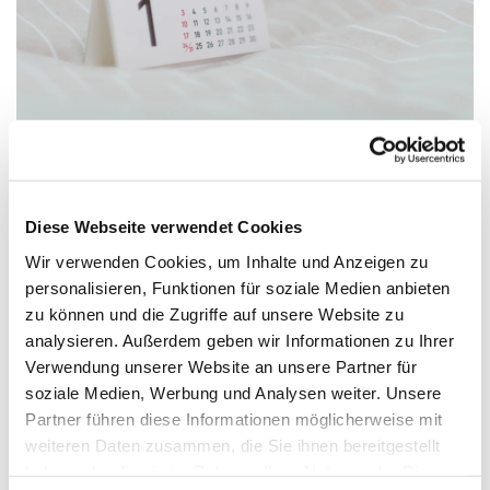
Diese Webseite verwendet Cookies
Sonntag, 12. Juli 2026, 10:30 - 11:30
Uhr
Wir verwenden Cookies, um Inhalte und Anzeigen zu
personalisieren, Funktionen für soziale Medien anbieten
zu können und die Zugriffe auf unsere Website zu
Friedenskirche, Lindenstraße 7, 33758
analysieren. Außerdem geben wir Informationen zu Ihrer
Schloß Holte-Stukenbrock
Verwendung unserer Website an unsere Partner für
soziale Medien, Werbung und Analysen weiter. Unsere
Partner führen diese Informationen möglicherweise mit
weiteren Daten zusammen, die Sie ihnen bereitgestellt
haben oder die sie im Rahmen Ihrer Nutzung der Dienste