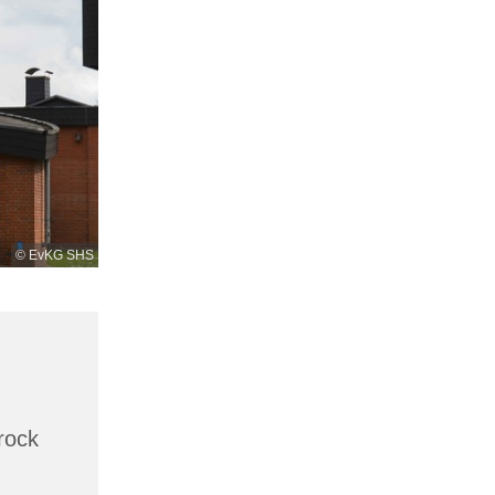
© EvKG SHS
rock