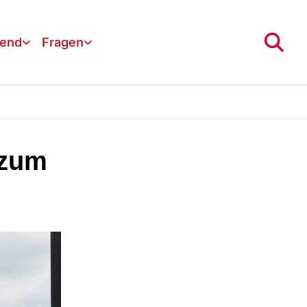
gend
Fragen
 zum