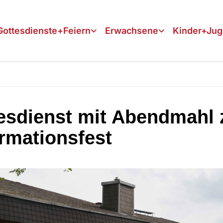
Gottesdienste+Feiern
Erwachsene
Kinder+Ju
esdienst mit Abendmahl
rmationsfest