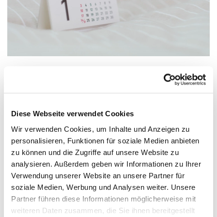
Mittwoch, 3. März 2027, 15:00 - 17:00
Diese Webseite verwendet Cookies
Uhr
Wir verwenden Cookies, um Inhalte und Anzeigen zu
personalisieren, Funktionen für soziale Medien anbieten
Versöhnungskirche, Gluckweg 2-4,
zu können und die Zugriffe auf unsere Website zu
33758 Schloß Holte-Stukenbrock
analysieren. Außerdem geben wir Informationen zu Ihrer
Verwendung unserer Website an unsere Partner für
Pfarrer Dr. Carsten Glatt Tel.: 3395
soziale Medien, Werbung und Analysen weiter. Unsere
Partner führen diese Informationen möglicherweise mit
weiteren Daten zusammen, die Sie ihnen bereitgestellt