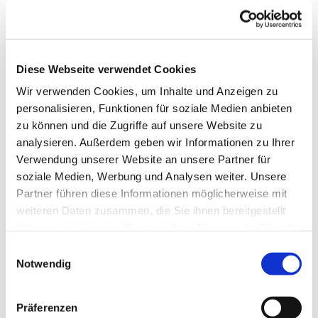
Veröffentlicht von Andreas Höhr am Sonntag, 14. Juni
2026 16:30
Diese Webseite verwendet Cookies
Wir verwenden Cookies, um Inhalte und Anzeigen zu
personalisieren, Funktionen für soziale Medien anbieten
zu können und die Zugriffe auf unsere Website zu
analysieren. Außerdem geben wir Informationen zu Ihrer
Verwendung unserer Website an unsere Partner für
soziale Medien, Werbung und Analysen weiter. Unsere
Partner führen diese Informationen möglicherweise mit
weiteren Daten zusammen, die Sie ihnen bereitgestellt
© ev-kirche-shs.de
haben oder die sie im Rahmen Ihrer Nutzung der Dienste
gesammelt haben.
Einwilligungsauswahl
Der Gospelchor stellt sich vor
Notwendig
Der Gospelchor stellt sich vor. Die
Seite des
Gospelchors "Spiritual Harmony Singers"
wurde
Präferenzen