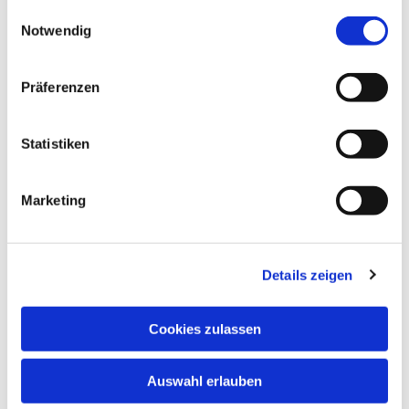
gesammelt haben.
Einwilligungsauswahl
Notwendig
Präferenzen
Statistiken
Marketing
Details zeigen
Cookies zulassen
Dies könnte Sie auch
interessieren
Auswahl erlauben