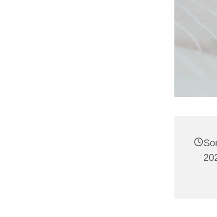
So
202