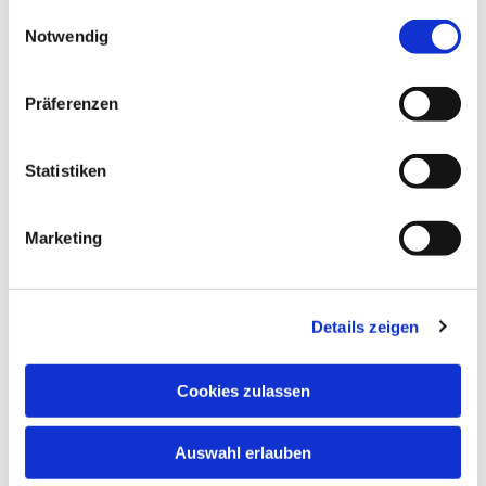
gesammelt haben.
Einwilligungsauswahl
Notwendig
Präferenzen
Statistiken
Marketing
Details zeigen
Cookies zulassen
Dies könnte Sie auch
interessieren
Auswahl erlauben