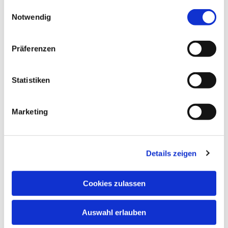
gesammelt haben.
Einwilligungsauswahl
Notwendig
Präferenzen
Statistiken
Marketing
Details zeigen
Cookies zulassen
Dies könnte Sie auch
interessieren
Auswahl erlauben