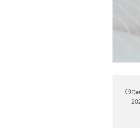
Di
202