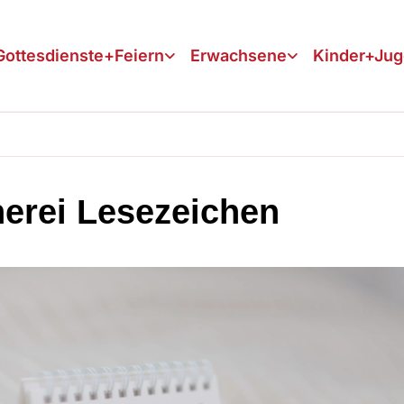
Gottesdienste+Feiern
Erwachsene
Kinder+Ju
erei Lesezeichen