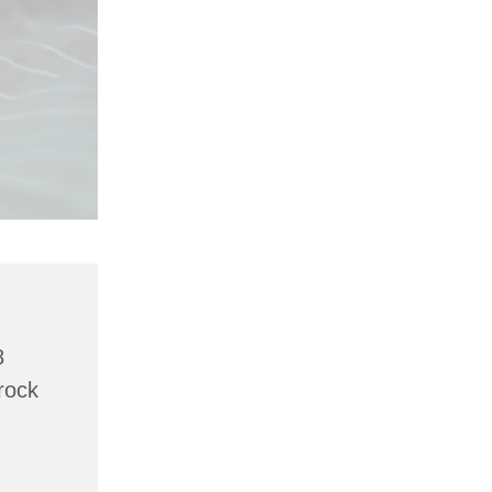
8
rock