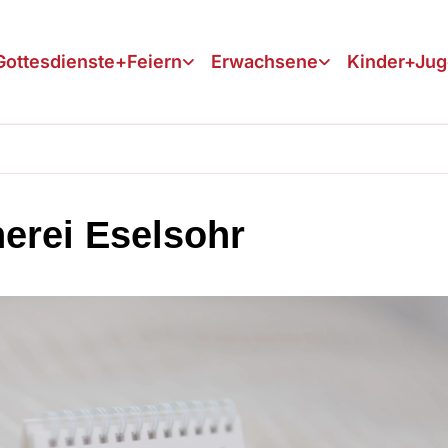
Gottesdienste+Feiern
Erwachsene
Kinder+Ju
erei Eselsohr