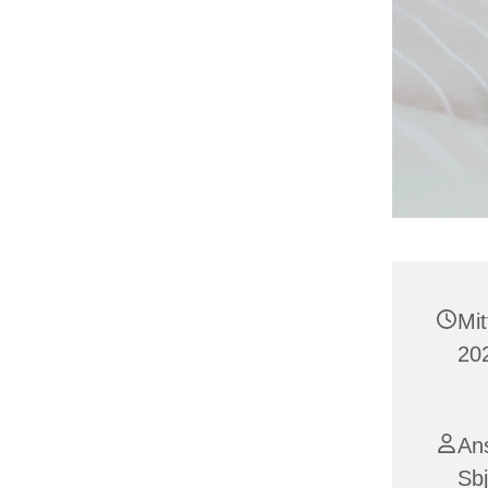
Mi
202
Ans
Sbj