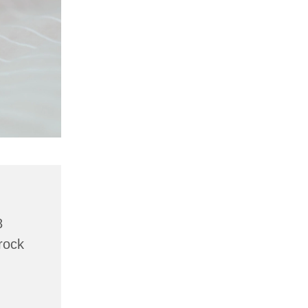
8
rock