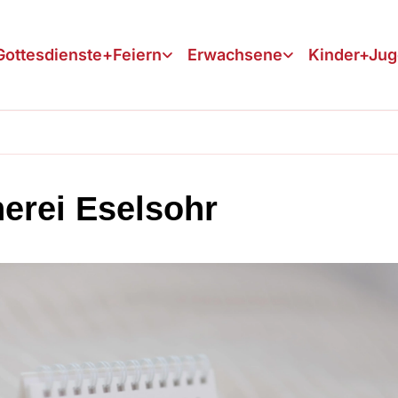
Gottesdienste+Feiern
Erwachsene
Kinder+Ju
erei Eselsohr