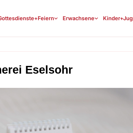
Gottesdienste+Feiern
Erwachsene
Kinder+Ju
erei Eselsohr