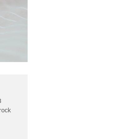
8
rock