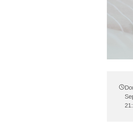
Do
Se
21