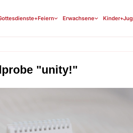
Gottesdienste+Feiern
Erwachsene
Kinder+Ju
probe "unity!"