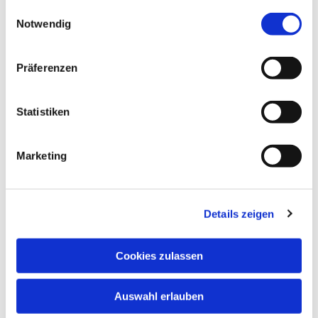
gesammelt haben.
Einwilligungsauswahl
Notwendig
Präferenzen
Statistiken
Marketing
Details zeigen
Cookies zulassen
Dies könnte Sie auch
interessieren
Auswahl erlauben