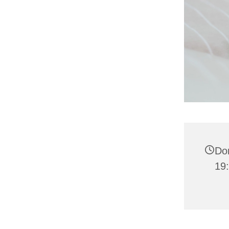
Don
19: