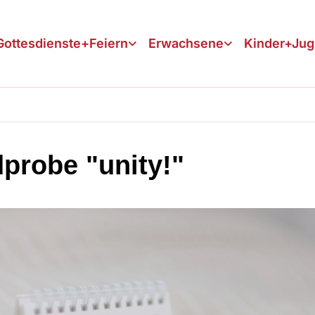
Gottesdienste+Feiern
Erwachsene
Kinder+Ju
probe "unity!"