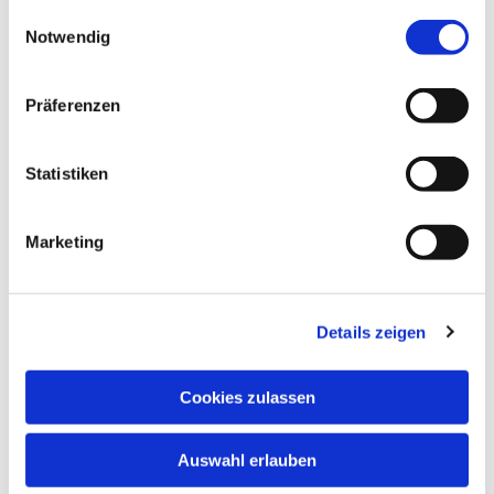
gesammelt haben.
Einwilligungsauswahl
Notwendig
Präferenzen
Statistiken
Marketing
Details zeigen
Cookies zulassen
Dies könnte Sie auch
interessieren
Auswahl erlauben