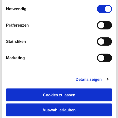
gesammelt haben.
Einwilligungsauswahl
Notwendig
Präferenzen
Statistiken
Marketing
Details zeigen
Cookies zulassen
Dies könnte Sie auch
interessieren
Auswahl erlauben