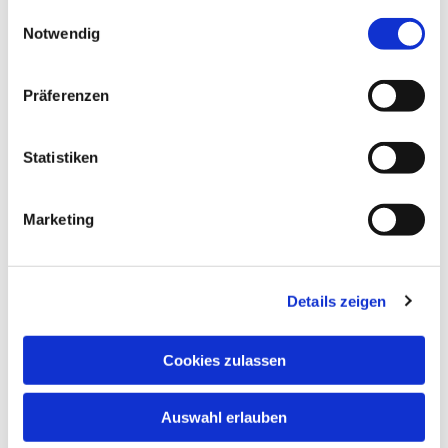
gesammelt haben.
Einwilligungsauswahl
Notwendig
Präferenzen
Statistiken
Marketing
Details zeigen
Cookies zulassen
Dies könnte Sie auch
interessieren
Auswahl erlauben