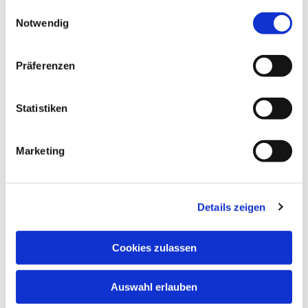
gesammelt haben.
Einwilligungsauswahl
Notwendig
Präferenzen
Statistiken
Marketing
Details zeigen
Cookies zulassen
Dies könnte Sie auch
interessieren
Auswahl erlauben