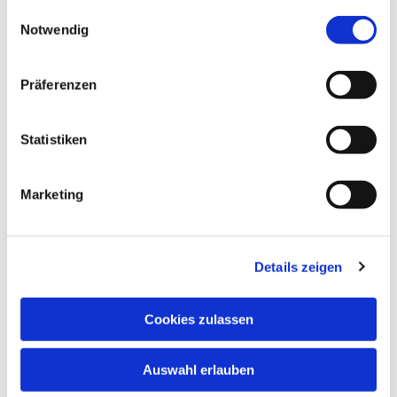
gesammelt haben.
Einwilligungsauswahl
Notwendig
Präferenzen
Statistiken
Marketing
Details zeigen
Cookies zulassen
Dies könnte Sie auch
interessieren
Auswahl erlauben