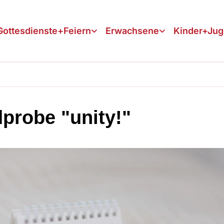
Gottesdienste+Feiern
Erwachsene
Kinder+Ju
probe "unity!"