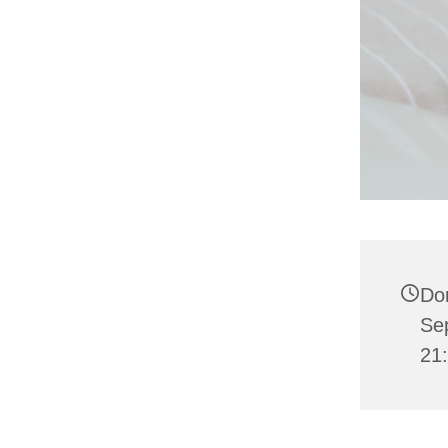
Do
Se
21